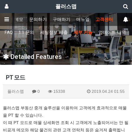
플러스맵
기능
데모
문의하기
구매하기
매뉴얼
고객센터
FAQ
1:1 문의
세팅정보 제출
세부 기능
업데이트 내역
Detailed Features
PT 모드
플러스맵
0
15338
2019.04.24 01:55
플러스맵 부동산 중개 솔루션을 이용하여 고객에게 효과적으로 매물
을 PT 할 수 있습니다.
이 때 PT 모드로 매물 상세화면 조회 시 고객에게 노출되어서는 안 될
비공개 메모와 해당 물건의 관련 고객 연락처 등은 숨겨져 출력됩니