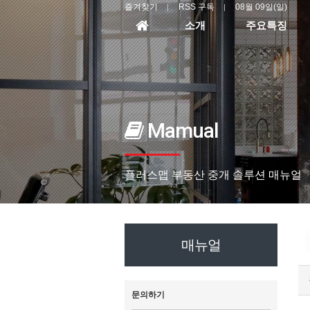
즐겨찾기
RSS 구독
08월 09일(일)
홈
소개
주요특징
으
로
Mamual
플러스맵 부동산 중개 솔루션 매뉴얼
매뉴얼
문의하기