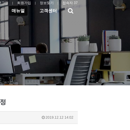
로그인
회원가입
정보찾기
접속자 37
검
매뉴얼
고객센터
색
설정
2019.12.12 14:02