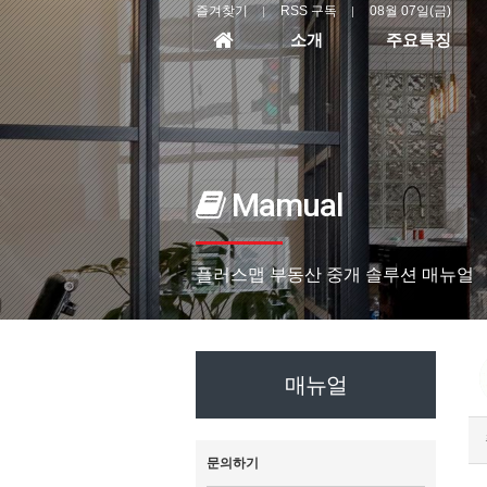
즐겨찾기
RSS 구독
08월 07일(금)
홈
소개
주요특징
으
로
Mamual
플러스맵 부동산 중개 솔루션 매뉴얼
매뉴얼
문의하기