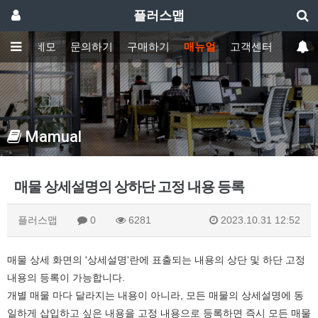
플러스맵
기능
데모
문의하기
구매하기
매뉴얼
고객센터
Mamual
매물 상세설명의 상하단 고정 내용 등록
플러스맵
0
6281
2023.10.31 12:52
매물 상세 화면의 '상세설명'란에 표출되는 내용의 상단 및 하단 고정
내용의 등록이 가능합니다.
개별 매물 마다 달라지는 내용이 아니라, 모든 매물의 상세설명에 동
일하게 삽입하고 싶은 내용을 고정 내용으로 등록하면 즉시 모든 매물