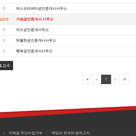
5
빅스프라퍼티공인중개사사무소
거송공인중개사 사무소
열람중
3
두리공인중개사무소
2
탁월한공인중개사사무소
1
행복공인중개사사무소
검색
1
이메일 무단수집거부
책임의 한계와 법적고지