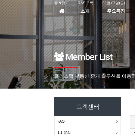
즐겨찾기
RSS 구독
08월 07일(금)
홈
소개
주요특징
으
로
Member List
플러스맵 부동산 중개 솔루션을 이용하
고객센터
FAQ
1:1 문의