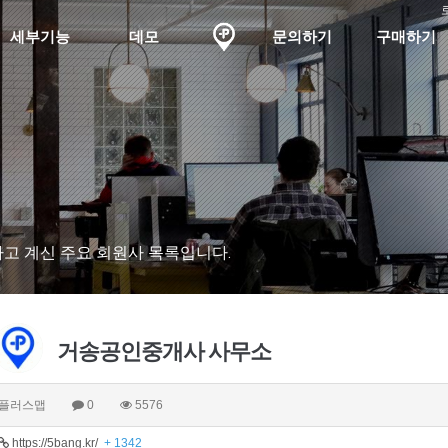
세부기능
데모
문의하기
구매하기
고 계신 주요 회원사 목록입니다.
거송공인중개사 사무소
플러스맵
0
5576
https://5bang.kr/
+ 1342