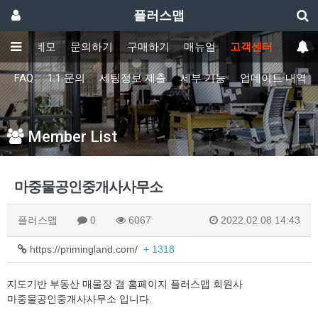
플러스맵
기능
데모
문의하기
구매하기
매뉴얼
고객센터
FAQ
1:1 문의
세팅정보 제출
세부 기능
업데이트 내역
Member List
마중물공인중개사사무소
플러스맵
0
6067
2022.02.08 14:43
https://primingland.com/
+ 1318
지도기반 부동산 매물장 겸 홈페이지 플러스맵 회원사
마중물공인중개사사무소 입니다.