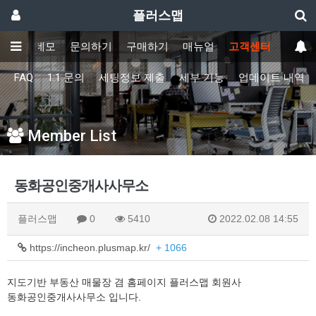
플러스맵
기능
데모
문의하기
구매하기
매뉴얼
고객센터
FAQ
1:1 문의
세팅정보 제출
세부 기능
업데이트 내역
Member List
동화공인중개사사무소
플러스맵
0
5410
2022.02.08 14:55
https://incheon.plusmap.kr/
+ 1066
지도기반 부동산 매물장 겸 홈페이지 플러스맵 회원사
동화공인중개사사무소 입니다.