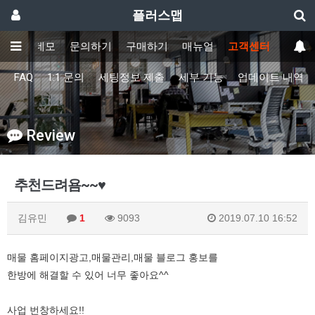
플러스맵
기능
데모
문의하기
구매하기
매뉴얼
고객센터
FAQ
1:1 문의
세팅정보 제출
세부 기능
업데이트 내역
Review
추천드려욤~~♥
김유민
1
9093
2019.07.10 16:52
매물 홈페이지광고,매물관리,매물 블로그 홍보를
한방에 해결할 수 있어 너무 좋아요^^
사업 번창하세요!!