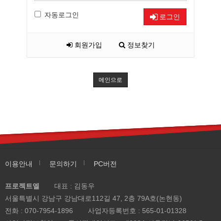
자동로그인
로그인
회원가입
정보찾기
메인으로
이용안내
문의하기
PC버전
프로젝트엘
대표 : 김동우
서울특별시 강남구 강남대로112길 47, 2층 79A호(논현동)
전화 :
070-7954-1896
사업자등록번호 :
565-01-01328