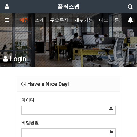
플러스맵
메인
소개
주요특징
세부기능
데모
문의하기
Login
Have a Nice Day!
아이디
비밀번호