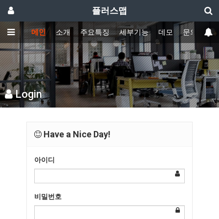
플러스맵
메인
소개
주요특징
세부기능
데모
문의하기
Login
Have a Nice Day!
아이디
비밀번호