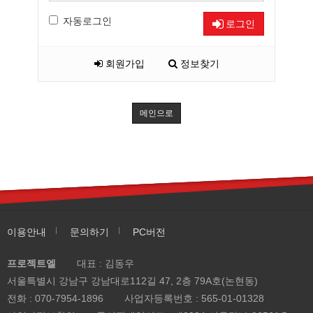
자동로그인
로그인
회원가입
정보찾기
메인으로
이용안내
문의하기
PC버전
프로젝트엘
대표 : 김동우
서울특별시 강남구 강남대로112길 47, 2층 79A호(논현동)
전화 :
070-7954-1896
사업자등록번호 :
565-01-01328